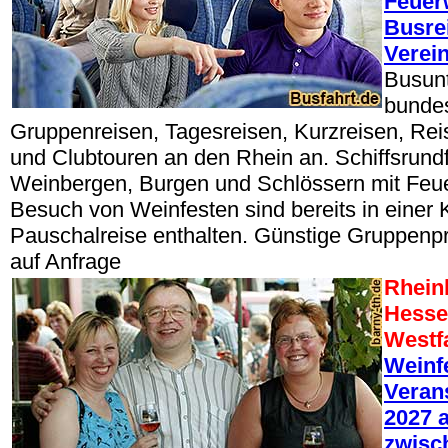
Feuer
Busre
Verei
Busun
bundes
Gruppenreisen, Tagesreisen, Kurzreisen, Rei
und Clubtouren an den Rhein an. Schiffsrundf
Weinbergen, Burgen und Schlössern mit Feu
Besuch von Weinfesten sind bereits in einer 
Pauschalreise enthalten. Günstige Gruppenp
auf Anfrage
Rheinl
Hesse
Westf
Weinf
Veran
2027 a
zwisc