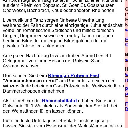
Am Samstagnachmittag startet Ihr Schiff zu einer Rundfahrt
auf dem Rhein von Boppard, St. Goar, St. Goarshausen,
G
Oberwesel, Bacharach, Kaub oder anderen Rheinorten.
i
M
Livemusik und Tanz sorgen für beste Unterhaltung.
K
Während der Fahrt durch eine einzigartige Kulturlandschaft,
w
vorbei an romantischen Städtchen und mittelalterlichen
Burgen, Burgruinen sowie der Loreley, kann man auch
F
herrliche Bilder für die eigene Bildergalerie oder die
G
privaten Fotoseiten aufnehmen.
B
Am späten Nachmittag bzw. am frühen Abend besteht
w
Gelegenheit zu einem Besuch der Rotwein-Stadt
Assmannshausen.
H
w
Dort können Sie beim
Rheingau-Rotwein-Fest
p
"Assmanshausen in Rot"
am Rheinufer an einem der
Winzerstände bei einem Glas Rotwein oder Weißwein Ihren
P
Dämmerschoppen einnehmen.
P
Als Teilnehmer der
Rheinschifffahrt
erhalten Sie einen
F
Gutschein für 1 Weinkelch als Souvenir, den Sie sich bei
D
den Weinständen füllen lassen können.
Für eine feste Unterlage ist ebenfalls bestens gesorgt.
Lassen Sie sich vom Essensduft der Marktstände anlocken,