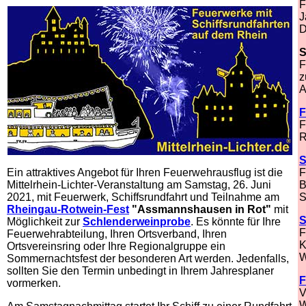
F
J
D
S
F
z
A
F
F
R
S
Ein attraktives Angebot für Ihren Feuerwehrausflug ist die
F
Mittelrhein-Lichter-Veranstaltung am Samstag, 26. Juni
B
2021, mit Feuerwerk, Schiffsrundfahrt und Teilnahme am
S
Rheingau-Rotwein-Fest
"Assmannshausen in Rot"
mit
S
Möglichkeit zur
Schlenderweinprobe
. Es könnte für Ihre
F
Feuerwehrabteilung, Ihren Ortsverband, Ihren
K
Ortsvereinsring oder Ihre Regionalgruppe ein
W
Sommernachtsfest der besonderen Art werden. Jedenfalls,
sollten Sie den Termin unbedingt in Ihrem Jahresplaner
F
vormerken.
V
W