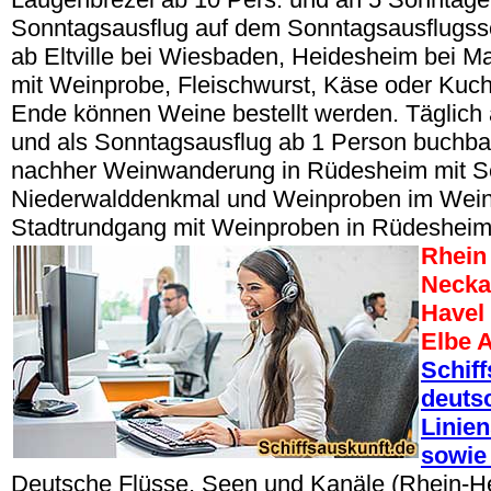
Sonntagsausflug auf dem Sonntagsausflugssc
ab Eltville bei Wiesbaden, Heidesheim bei M
mit Weinprobe, Fleischwurst, Käse oder Kuc
Ende können Weine bestellt werden. Täglich
und als Sonntagsausflug ab 1 Person buchbar
nachher Weinwanderung in Rüdesheim mit Se
Niederwalddenkmal und Weinproben im Wein
Stadtrundgang mit Weinproben in Rüdesheim
Rhein
Necka
Havel
Elbe A
Schif
deuts
Linien
sowie 
Deutsche Flüsse, Seen und Kanäle (Rhein-H