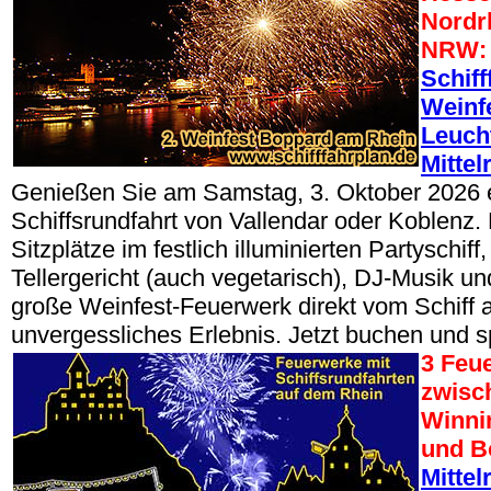
Nordr
NRW:
Schiff
Weinf
Leuch
Mittel
Genießen Sie am Samstag, 3. Oktober 2026 
Schiffsrundfahrt von Vallendar oder Koblenz.
Sitzplätze im festlich illuminierten Partyschif
Tellergericht (auch vegetarisch), DJ-Musik u
große Weinfest-Feuerwerk direkt vom Schiff a
unvergessliches Erlebnis. Jetzt buchen und s
3 Feu
zwisc
Winni
und B
Mittel