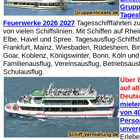
Grupp
Tages
Feuerwerke 2026 2027
Tagesschifffahrten z
von vielen Schiffslinien. Mit Schiffen auf Rhe
Elbe, Havel und Spree. Tagesausflug-Schiffsto
Frankfurt, Mainz, Wiesbaden, Rüdesheim, Bin
Goar, Koblenz, Königswinter, Bonn, Köln und
Familienausflug, Vereinsausflug, Betriebsaus
Schulausflug.
Über 
auf al
Deuts
mieten
von 40
Perso
unver
Erlebe