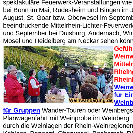
spektakuläre Feuerwerk-Veranstaltungen wi
bei Bonn im Mai, Rüdesheim und Bingen im J
August, St. Goar bzw. Oberwesel im Septem
beeindruckende Mittelrhein-Lichter-Feuerwerk
und September bei Duisburg, Andernach, Wi
Mosel und Heidelberg am Neckar sehen könn
Gefüh
Wein
Mittel
Rhein
Rhein
Weinw
für Ei
Weinb
für Gruppen
Wander-Touren oder Weinbergsr
Planwagenfahrt mit Weinprobe im Weinberg.
durch die Weinlagen der Rhein-Weinregionen