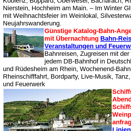
Koblenz, Boppard, Oberwesel, Bacharach, Rüd
Nierstein, Hochheim am Main. – Im Winter 
mit Weihnachtsfeier im Weinlokal, Silvester
Neujahrswanderung.
Günstige Katalog-Bahn-Ang
mit Übernachtung
Bahn-Reis
Veranstaltungen und Feuerw
Bahnreisen, Zugreisen mit de
jedem DB-Bahnhof in Deutsch
und Rüdesheim am Rhein, Wochenend-Bahnr
Rheinschifffahrt, Bordparty, Live-Musik, Tan
und Feuerwerk
Schiff
Abend
Schif
Weinp
anfra
Linien