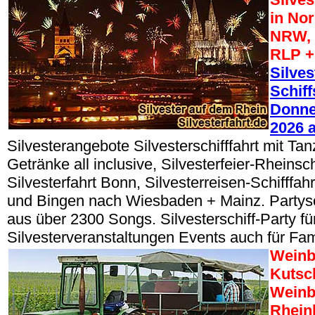
in No
NRW, 
RLP +
Silves
Schiff
Donner
2026 
Silvesterangebote Silvesterschifffahrt mit Tan
Getränke all inclusive, Silvesterfeier-Rheinsch
Silvesterfahrt Bonn, Silvesterreisen-Schifffa
und Bingen nach Wiesbaden + Mainz. Partys
aus über 2300 Songs. Silvesterschiff-Party fü
Silvesterveranstaltungen Events auch für Fam
Weinb
Kutsc
Weinb
Rhein