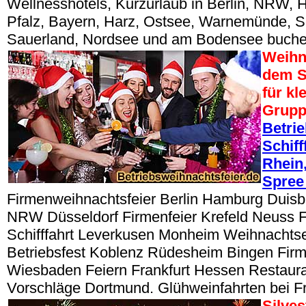
Wellnesshotels, Kurzurlaub in Berlin, NRW, 
Pfalz, Bayern, Harz, Ostsee, Warnemünde, 
Sauerland, Nordsee und am Bodensee buche
Weihn
dem S
für kl
Grup
Betri
Schiff
Rhein,
Spree
Firmenweihnachtsfeier Berlin Hamburg Duisbu
NRW Düsseldorf Firmenfeier Krefeld Neuss 
Schifffahrt Leverkusen Monheim Weihnacht
Betriebsfest Koblenz Rüdesheim Bingen Fir
Wiesbaden Feiern Frankfurt Hessen Restaur
Vorschläge Dortmund. Glühweinfahrten bei Fr
Silve