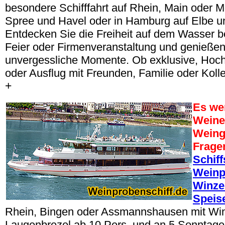
besondere Schifffahrt auf Rhein, Main oder Mo
Spree und Havel oder in Hamburg auf Elbe un
Entdecken Sie die Freiheit auf dem Wasser be
Feier oder Firmenveranstaltung und genießen
unvergessliche Momente. Ob exklusive, Hoch
oder Ausflug mit Freunden, Familie oder Koll
+
Es we
Weine
Weing
Frage
Schif
Weinp
Winze
Speis
Rhein, Bingen oder Assmannshausen mit Win
Laugenbrezel ab 10 Pers. und an 5 Sonntag