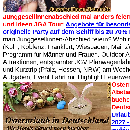
Junggesellinnenabschied mal anders feier
und Ideen JGA Tour:
Angebote für besonde
originelle Party auf dem Schiff bis zu 70%
man Junggesellinnen-Abschied feiern? Wohin
(Köln, Koblenz, Frankfurt, Wiesbaden, Mainz)
Programm für Männer und Frauen, Outdoor Akt
Attraktionen, entspannter JGV Planwagenfahr
und Kurztrip (Pfalz, Hessen, NRW) am Woch
Aufgaben, Event Fahrt mit Highlight Feuerw
Oster
Absta
buche
Deuts
Urlau
2027 -
wohin 