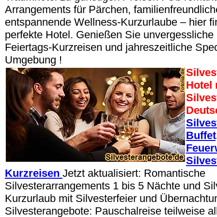
Arrangements für Pärchen, familienfreundlic
entspannende Wellness-Kurzurlaube – hier fi
perfekte Hotel. Genießen Sie unvergessliche 
Feiertags-Kurzreisen und jahreszeitliche Spec
Umgebung !
Silves
Hotel
Silves
Deuts
Silves
Buffet
Feuer
Silves
Kurzreisen
Jetzt aktualisiert: Romantische
Silvesterarrangements 1 bis 5 Nächte und Silv
Kurzurlaub mit Silvesterfeier und Übernachtu
Silvesterangebote: Pauschalreise teilweise all