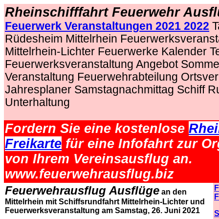
Rheinschifffahrt Feuerwehr Ausf
Feuerwerk Veranstaltungen 2021 2022
T
Rüdesheim Mittelrhein Feuerwerksveranst
Mittelrhein-Lichter Feuerwerke Kalender T
Feuerwerksveranstaltung Angebot Sommer
Veranstaltung Feuerwehrabteilung Ortsve
Jahresplaner Samstagnachmittag Schiff R
Unterhaltung
Fordern Sie eine kostenlose
Rhei
Freikarte
für eine Infofahrt zur O
von Ihrem Vereinsausflug an.
www.feuerwehrausflug.biz
Feuerwehrausflug Ausflüge
F
an den
F
Mittelrhein mit Schiffsrundfahrt Mittelrhein-Lichter und
Feuerwerksveranstaltung am Samstag, 26. Juni 2021
S