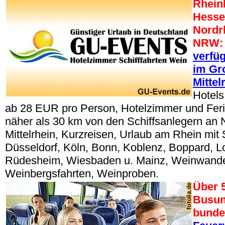
Rheinl
Hesse
Nordr
NRW:
verfü
im Gr
Mittel
Hotels
ab 28 EUR pro Person, Hotelzimmer und Fe
näher als 30 km von den Schiffsanlegern an 
Mittelrhein, Kurzreisen, Urlaub am Rhein mit S
Düsseldorf, Köln, Bonn, Koblenz, Boppard, Lo
Rüdesheim, Wiesbaden u. Mainz, Weinwand
Weinbergsfahrten, Weinproben.
Über 
Busun
bunde