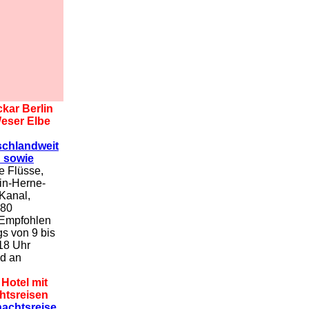
kar Berlin
eser Elbe
schlandweit
n sowie
 Flüsse,
in-Herne-
Kanal,
380
 Empfohlen
gs von 9 bis
18 Uhr
nd an
Hotel mit
htsreisen
achtsreise