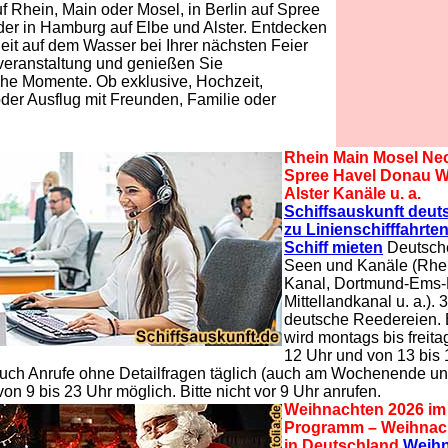
auf Rhein, Main oder Mosel, in Berlin auf Spree
er in Hamburg auf Elbe und Alster. Entdecken
heit auf dem Wasser bei Ihrer nächsten Feier
veranstaltung und genießen Sie
che Momente. Ob exklusive, Hochzeit,
der Ausflug mit Freunden, Familie oder
Rhein Main Mosel Nec
Spree Havel Donau W
Alster Kanäle u. a.
Schiffsauskunft deut
zu Linienschifffahrte
Schiff mieten
Deutsche
Seen und Kanäle (Rhe
Kanal, Dortmund-Ems-
Mittellandkanal u. a.). 
deutsche Reedereien.
wird montags bis freita
12 Uhr und von 13 bis 
Auch Anrufe ohne Detailfragen täglich (auch am Wochenende u
von 9 bis 23 Uhr möglich. Bitte nicht vor 9 Uhr anrufen.
Weihnachten 2026 im 
Programm – Weihnac
in Deutschland
Weihn