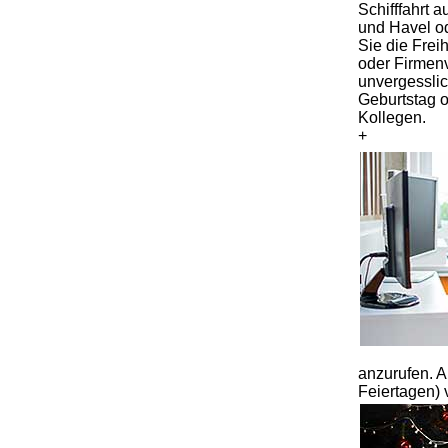
Schifffahrt 
und Havel od
Sie die Frei
oder Firmen
unvergessli
Geburtstag o
Kollegen.
+
anzurufen. 
Feiertagen) 