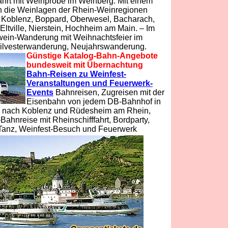
hrt mit Weinprobe im Weinberg. Mit einem
h die Weinlagen der Rhein-Weinregionen
 Koblenz, Boppard, Oberwesel, Bacharach,
ltville, Nierstein, Hochheim am Main. – Im
wein-Wanderung mit Weihnachtsfeier im
Silvesterwanderung, Neujahrswanderung.
Günstige Katalog-Bahn-Angebote
bundesweit mit Übernachtung
Bahn-Reisen zu Weinfest-
Veranstaltungen und Feuerwerk-
Events
Bahnreisen, Zugreisen mit der
Eisenbahn von jedem DB-Bahnhof in
 nach Koblenz und Rüdesheim am Rhein,
hnreise mit Rheinschifffahrt, Bordparty,
 Tanz, Weinfest-Besuch und Feuerwerk