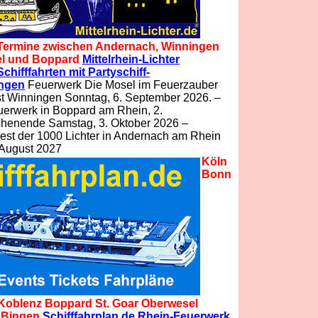
Termine zwischen Andernach, Winningen
el und Boppard
Mittelrhein-Lichter
chifffahrten mit Partyschiff-
ungen
Feuerwerk Die Mosel im Feuerzauber
t Winningen Sonntag, 6. September 2026. –
uerwerk in Boppard am Rhein, 2.
henende Samstag, 3. Oktober 2026 –
est der 1000 Lichter in Andernach am Rhein
 August 2027
Köln
Bonn
Koblenz Boppard St. Goar Oberwesel
 Bingen
Schifffahrplan.de Rhein-Feuerwerk