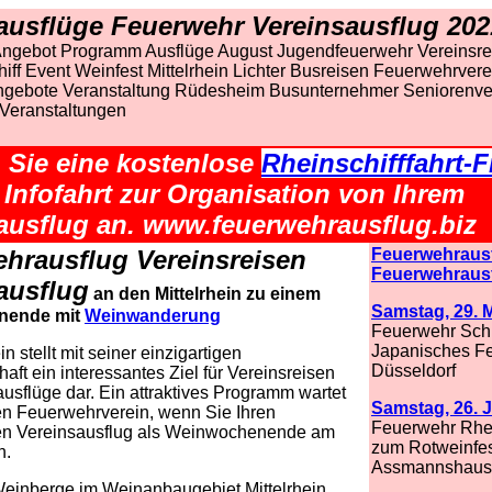
ausflüge Feuerwehr Vereinsausflug
202
ngebot Programm Ausflüge August Jugendfeuerwehr Vereinsre
iff Event Weinfest Mittelrhein Lichter Busreisen Feuerwehrvere
ngebote Veranstaltung Rüdesheim Busunternehmer Seniorenve
Veranstaltungen
 Sie eine kostenlose
Rheinschifffahrt-F
e Infofahrt zur Organisation von Ihrem
ausflug an.
www.feuerwehrausflug.biz
hrausflug Vereinsreisen
Feuerwehraus
Feuerwehraus
ausflug
an den Mittelrhein zu einem
Samstag, 29. 
nende mit
Weinwanderung
Feuerwehr Schi
Japanisches F
ein
stellt mit seiner einzigartigen
Düsseldorf
haft ein interessantes Ziel für Vereinsreisen
usflüge dar. Ein attraktives Programm wartet
Samstag, 26. 
en Feuerwehrverein, wenn Sie Ihren
Feuerwehr Rhei
n Vereinsausflug als Weinwochenende am
zum Rotweinfe
n.
Assmannshause
Weinberge im Weinanbaugebiet Mittelrhein