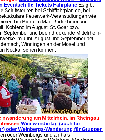
en Eventschiffe Tickets Fahrpläne
Es gibt
e Schiffstouren bei Schifffahrplan.de, bei
pektakuläre Feuerwerk-Veranstaltungen wie
ammen bei Bonn im Mai, Rüdesheim und
li, Koblenz im August, St. Goar bzw.
m September und beeindruckende Mittelrhein-
rwerke im Juni, August und September bei
ndernach, Winningen an der Mosel und
am Neckar sehen können.
inwanderung am Mittelrhein, im Rheingau
inhessen
Weinwandertag (auch für
er) oder Weinbergs-Wanderung für Gruppen
en oder Weinbergsrundfahrt als