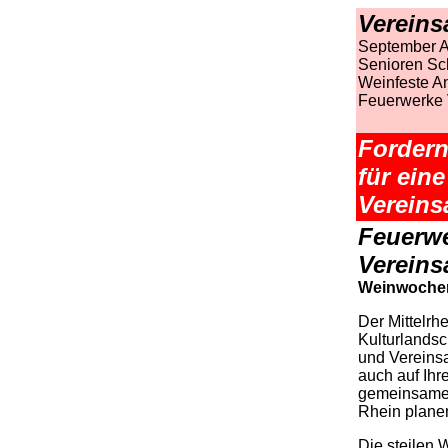
Vereins
September A
Senioren Sch
Weinfeste A
Feuerwerke 
Fordern
für ein
Vereins
Feuerwe
Vereins
Weinwoche
Der
Mittelrh
Kulturlandsc
und Vereinsa
auch auf Ihr
gemeinsame
Rhein plane
Die steilen 