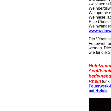
zwischen sch
Weinbergswa
Weinprobe e
Weinlese, ab
Eine Übersic
Weinwanderun
www.weinw
Der Vereinsa
Feuerwehraus
werden. Dies
wie für die 
Hotelzimm
Schiffsanl
bedeutend
Rhein
für k
Feuerwerk-R
mit Hotels