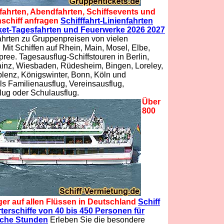
fahrten, Abendfahrten, Schiffsevents und
schiff anfragen
Schifffahrt-Linienfahrten
ket-Tagesfahrten und Feuerwerke 2026 2027
ahrten zu Gruppenpreisen von vielen
. Mit Schiffen auf Rhein, Main, Mosel, Elbe,
ree. Tagesausflug-Schiffstouren in Berlin,
ainz, Wiesbaden, Rüdesheim, Bingen, Loreley,
blenz, Königswinter, Bonn, Köln und
ls Familienausflug, Vereinsausflug,
lug oder Schulausflug.
Über
800
ger auf allen Flüssen in Deutschland
Schiff
terschiffe von 40 bis 450 Personen für
iche Stunden
Erleben Sie die besondere