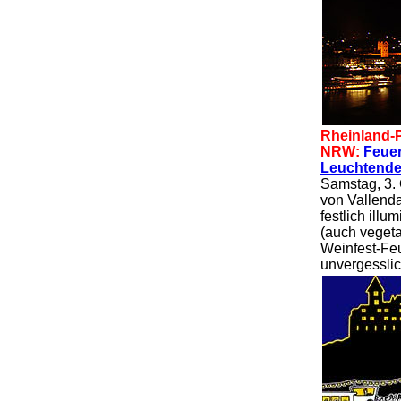
Rheinland-P
NRW:
Feuer
Leuchtende 
Samstag, 3. 
von Vallenda
festlich illu
(auch vegeta
Weinfest-Feu
unvergesslic