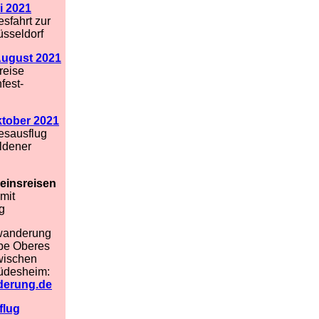
li 2021
sfahrt zur
sseldorf
August 2021
reise
fest-
ktober 2021
esausflug
ldener
einsreisen
mit
g
wanderung
rbe Oberes
zwischen
üdesheim:
erung.de
flug