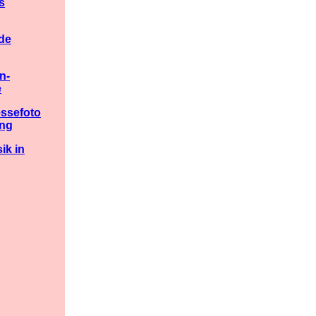
s
de
n-
e
essefoto
ung
ik in