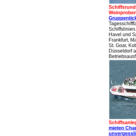
Schiffsrund
Weinproben
Gruppentic
Tagesschifff
Schiffslinien
Havel und Sp
Frankfurt, M
St. Goar, Ko
Düsseldorf a
Betriebsausf
Schiffsanle
mieten Char
unvergessl