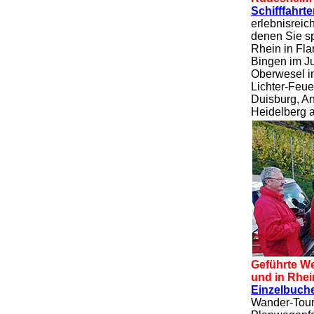
Schifffahrt
erlebnisreich
denen Sie s
Rhein in Fl
Bingen im Ju
Oberwesel i
Lichter-Feue
Duisburg, A
Heidelberg 
Geführte We
und in Rhe
Einzelbuch
Wander-Tour