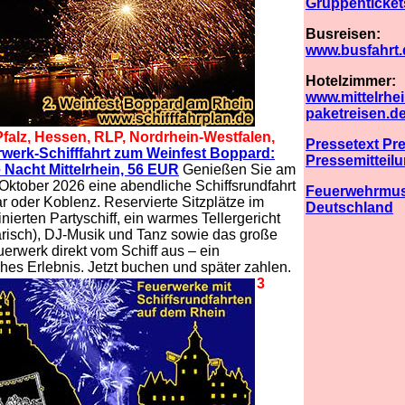
Gruppenticket
Busreisen:
www.busfahrt.
Hotelzimmer:
www.mittelrhei
paketreisen.d
falz, Hessen, RLP, Nordrhein-Westfalen,
Pressetext Pr
werk-Schifffahrt zum Weinfest Boppard:
Pressemitteil
Nacht Mittelrhein, 56 EUR
Genießen Sie am
Oktober 2026 eine abendliche Schiffsrundfahrt
Feuerwehrmus
r oder Koblenz. Reservierte Sitzplätze im
Deutschland
minierten Partyschiff, ein warmes Tellergericht
risch), DJ-Musik und Tanz sowie das große
erwerk direkt vom Schiff aus – ein
hes Erlebnis. Jetzt buchen und später zahlen.
3