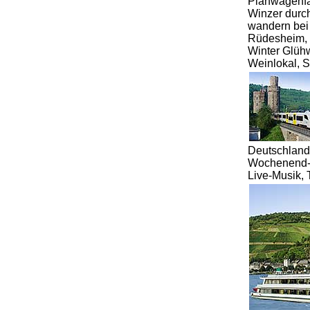
Planwagenfa
Winzer durc
wandern bei
Rüdesheim, E
Winter Glüh
Weinlokal, 
Deutschland
Wochenend-Ba
Live-Musik,