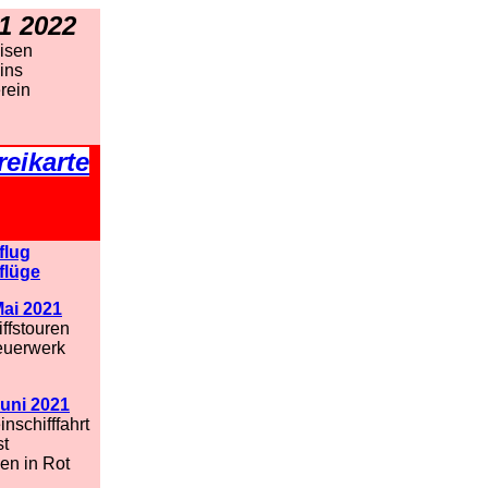
1 2022
isen
ins
rein
reikarte
flug
flüge
Mai 2021
ffstouren
euerwerk
Juni 2021
nschifffahrt
st
n in Rot