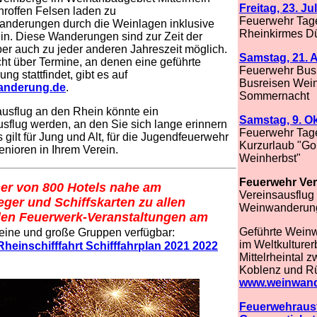
Freitag, 23. Ju
roffen Felsen laden zu
Feuerwehr Tage
nderungen durch die Weinlagen inklusive
Rheinkirmes Dü
in. Diese Wanderungen sind zur Zeit der
er auch zu jeder anderen Jahreszeit möglich.
Samstag, 21. 
ht über Termine, an denen eine geführte
Feuerwehr Bus
g stattfindet, gibt es auf
Busreisen Wein
anderung.de
.
Sommernacht
usflug an den Rhein könnte ein
Samstag, 9. O
flug werden, an den Sie sich lange erinnern
Feuerwehr Tag
 gilt für Jung und Alt, für die Jugendfeuerwehr
Kurzurlaub "Go
Senioren in Ihrem Verein.
Weinherbst"
Feuerwehr Ver
er von 800 Hotels nahe am
Vereinsausflug 
eger und Schiffskarten zu allen
Weinwanderun
en Feuerwerk-Veranstaltungen am
Geführte Wein
leine und große Gruppen verfügbar:
im Weltkulture
heinschifffahrt Schifffahrplan 2021 2022
Mittelrheintal 
Koblenz und R
www.weinwand
Feuerwehraus